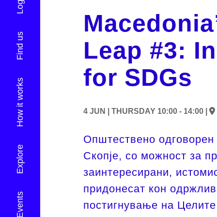
Login
Macedonia’
Find us
Leap #3: I
for SDGs
How it works
4 JUN |
THURSDAY
10:00 - 14:00 |
Општествено одговорен 
Explore
Скопје, со можност за п
заинтересирани, истомис
придонесат кон одржлив 
постигнување на Целите